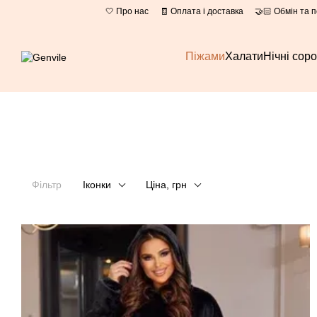
Перейти до основного контенту
🤍 Про нас
🧾 Оплата і доставка
🤝🏻 Обмін та 
Піжами
Халати
Нічні сор
Фільтр
Іконки
Ціна, грн