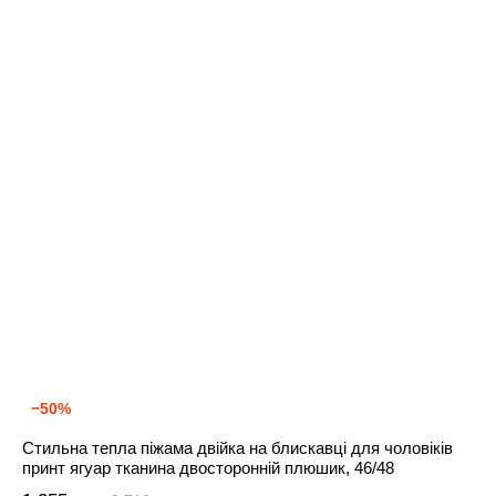
−50%
Стильна тепла піжама двійка на блискавці для чоловіків
принт ягуар тканина двосторонній плюшик, 46/48