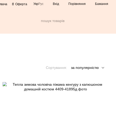
Порівняння
Укр
Рус
Вхід
Бажання
увача
📄 Оферта
Сортування:
за популярністю