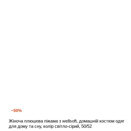
−50%
Жіноча плюшева піжама з wellsoft, домашній костюм одяг
для дому та сну, колір світло-сірий, 50/52