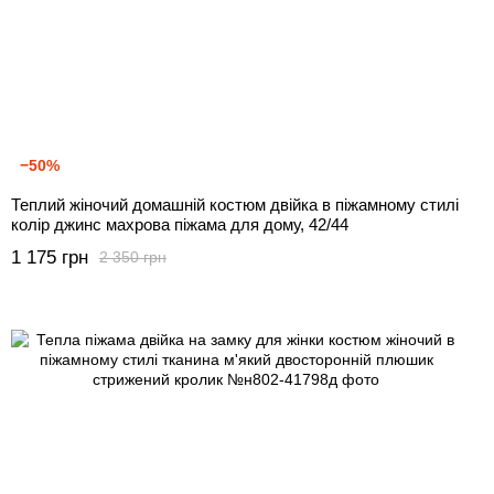
−50%
Теплий жіночий домашній костюм двійка в піжамному стилі
колір джинс махрова піжама для дому, 42/44
1 175 грн
2 350 грн