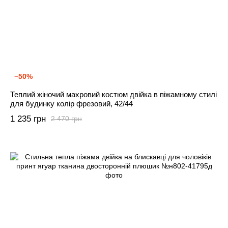
−50%
Теплий жіночий махровий костюм двійка в піжамному стилі
для будинку колір фрезовий, 42/44
1 235 грн
2 470 грн