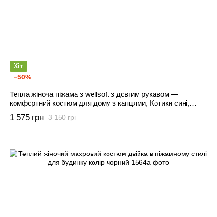
Хіт
−50%
Тепла жіноча піжама з wellsoft з довгим рукавом —
комфортний костюм для дому з капцями, Котики сині,
42/44
1 575 грн
3 150 грн