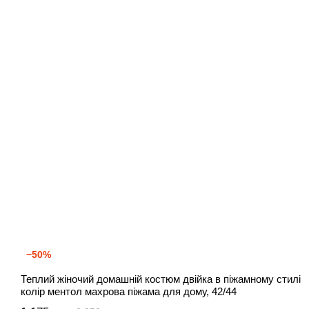
−50%
Теплий жіночий домашній костюм двійка в піжамному стилі
колір ментол махрова піжама для дому, 42/44