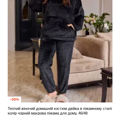
−50%
Теплий жіночий домашній костюм двійка в піжамному стилі
колір чорний махрова піжама для дому, 46/48