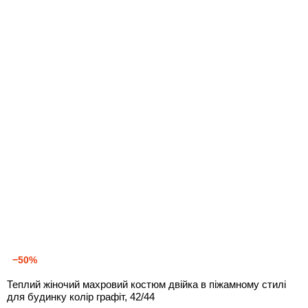
−50%
Теплий жіночий махровий костюм двійка в піжамному стилі
для будинку колір графіт, 42/44