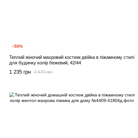
−50%
Теплий жіночий махровий костюм двійка в піжамному стилі
для будинку колір бежевий, 42/44
1 235 грн
2 470 грн