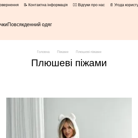
повернення
📝 Контактна інформація
👍🏻 Відгуки про нас
📄 Угода корист
очки
Повсякденний одяг
Головна
Піжами
Плюшеві піжами
Плюшеві піжами