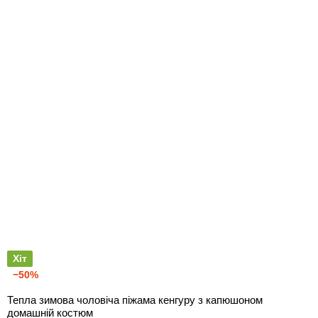
Хіт
−50%
Тепла зимова чоловіча піжама кенгуру з капюшоном
домашній костюм