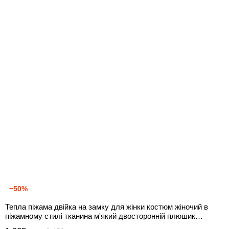
−50%
Тепла піжама двійка на замку для жінки костюм жіночий в
піжамному стилі тканина м'який двосторонній плюшик
стрижений кролик, 42/44