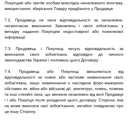
Покупцеві або третім особам внаслідок неналежного монтажу,
використання, зберігання Товару придбаного у Продавця.
7.2.
Продавець не несе відповідальності за неналежне,
несвоєчасне виконання Замовлень і своїх зобов’язань у
випадку надання Покупцем недостовірної або помилкової
інформації.
7.3.
Продавець і Покупець несуть відповідальність за
виконання своїх зобов'язань відповідно до чинного
законодавства України і положень цього Договору.
7.4.
Продавець або Покупець звільняються від
відповідальності за повне або часткове невиконання своїх
зобов'язань, якщо невиконання є наслідком форс-мажорних
обставин як: війна або військові дії, землетрус, повінь, пожежа
та інші стихійні лиха, що виникли незалежно від волі Продавця
і / або Покупця після укладення цього договору.
Сторона, яка
не може виконати свої зобов'язання, негайно повідомляє про
це іншу Сторону.