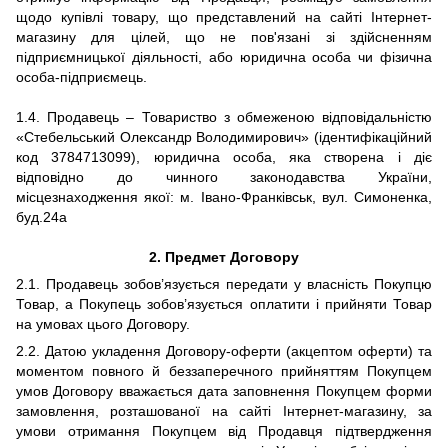
щодо купівлі товару, що представлений на сайті Інтернет-
магазину для цілей, що не пов'язані зі здійсненням
підприємницької діяльності, або юридична особа чи фізична
особа-підприємець.
1.4. Продавець – Товариство з обмеженою відповідальністю
«Стебельський Олександр Володимирович» (ідентифікаційний
код
3784713099
), юридична особа, яка створена і діє
відповідно до чинного законодавства України,
місцезнаходження якої: м. Івано-Франківськ, вул. Симоненка,
буд.24а
2.
Предмет Договору
2.1. Продавець зобов’язується передати у власність Покупцю
Товар, а Покупець зобов’язується оплатити і прийняти Товар
на умовах цього Договору.
2.2. Датою укладення Договору-оферти (акцептом оферти) та
моментом повного й беззаперечного прийняттям Покупцем
умов Договору вважається дата заповнення Покупцем форми
замовлення, розташованої на сайті Інтернет-магазину, за
умови отримання Покупцем від Продавця підтвердження