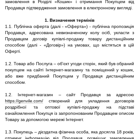
замовлення в Розділі «Кошик» і отримання Покупцем від
Продавця підтвердження замовлення в електронному вигляді.
1.
Визначення термінів
1.1.
Публічна оферта (далі - «Оферта») - публічна пропозиція
Продавця, адресована невизначеному колу осіб, укласти з
Продавцем договір купівлі-продажу товару дистанційним
способом (далі - «Договір») на умовах, що містяться в цій
Оферті.
1.2. Товар або Послуга – об'єкт угоди сторін, який був обраний
покупцем на сайті Інтернет-магазину та поміщений у кошик,
або вже придбаний Покупцем у Продавця дистанційним
способом.
1.2. Інтернет-магазин – сайт Продавця за адресою
https://genvile.com/
створений для укладення договорів
роздрібної та оптової купівлі-продажу на підставі
ознайомлення Покупця із запропонованим Продавцем описом
Товару за допомогою мережі Інтернет.
1.3. Покупець – дієздатна фізична особа, яка досягла 18 років,
отримує інформацію від Продавця, розміщує замовлення