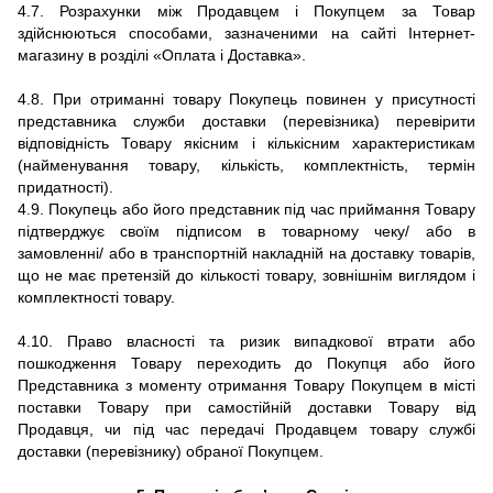
4.7.
Розрахунки між Продавцем і Покупцем за Товар
здійснюються способами, зазначеними на сайті
Інтернет-
магазину
в розділі «Оплата і Доставка».
4.8.
При отриманні товару Покупець повинен у присутності
представника служби доставки (перевізника) перевірити
відповідність Товару якісним і кількісним характеристикам
(найменування товару, кількість, комплектність, термін
придатності).
4.9.
Покупець або його представник під час приймання Товару
підтверджує своїм підписом в товарному чеку/ або в
замовленні/ або в транспортній накладній на доставку товарів,
що не має претензій до кількості товару, зовнішнім виглядом і
комплектності товару.
4.10. Право власності та ризик випадкової втрати або
пошкодження Товару переходить до Покупця або його
Представника з моменту отримання Товару Покупцем в місті
поставки Товару при самостійній доставки Товару від
Продавця, чи під час передачі Продавцем товару службі
доставки (перевізнику) обраної Покупцем.