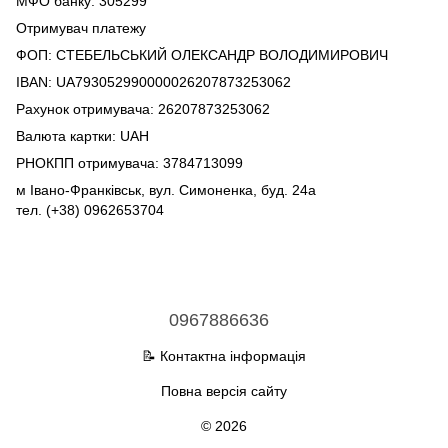
МФО банку: 305299
Отримувач платежу
ФОП: СТЕБЕЛЬСЬКИЙ ОЛЕКСАНДР ВОЛОДИМИРОВИЧ
IBAN: UA793052990000026207873253062
Рахунок отримувача: 26207873253062
Валюта картки: UAH
РНОКПП отримувача: 3784713099
м Івано-Франківськ, вул. Симоненка, буд. 24а
тел. (+38) 0962653704
0967886636
📝 Контактна інформація
Повна версія сайту
© 2026