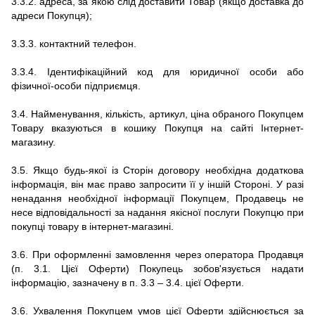
3.3.2.
адреса, за якою слід доставити Товар (якщо доставка до
адреси Покупця);
3.3.3.
контактний телефон.
3.3.4. Ідентифікаційний код для юридичної особи або
фізичної-особи підприємця.
3.4.
Найменування, кількість, артикул, ціна обраного Покупцем
Товару вказуються в кошику Покупця на сайті
Інтернет-
магазину.
3.5.
Якщо будь-якої із Сторін договору необхідна додаткова
інформація, він має право запросити її у іншій Стороні.
У разі
ненадання необхідної інформації Покупцем, Продавець не
несе відповідальності за надання якісної послуги Покупцю при
покупці товару в
інтернет-магазині.
3.6.
При оформленні замовлення через оператора Продавця
(п. 3.1. Цієї Оферти) Покупець зобов'язується надати
інформацію, зазначену в п. 3.3 – 3.4.
цієї Оферти.
3.6.
Ухвалення Покупцем умов цієї Оферти здійснюється за