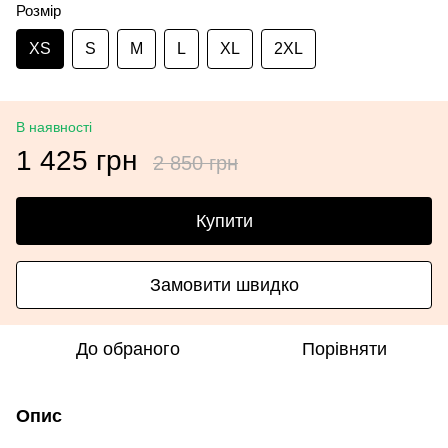
Розмір
XS
S
M
L
XL
2XL
В наявності
1 425 грн
2 850 грн
Купити
Замовити швидко
До обраного
Порівняти
Опис