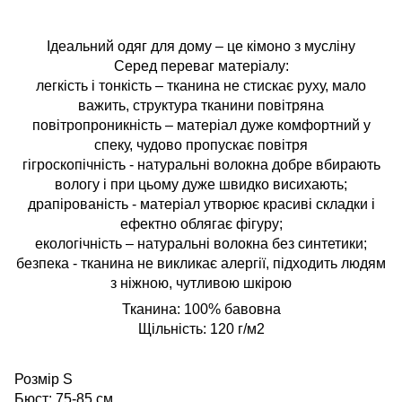
Ідеальний одяг для дому – це кімоно з мусліну
Серед переваг матеріалу:
легкість і тонкість – тканина не стискає руху, мало
важить, структура тканини повітряна
повітропроникність – матеріал дуже комфортний у
спеку, чудово пропускає повітря
гігроскопічність - натуральні волокна добре вбирають
вологу і при цьому дуже швидко висихають;
драпірованість - матеріал утворює красиві складки і
ефектно облягає фігуру;
екологічність – натуральні волокна без синтетики;
безпека - тканина не викликає алергії, підходить людям
з ніжною, чутливою шкірою
Тканина: 100% бавовна
Щільність: 120 г/м2
Розмір S
Бюст: 75-85 см