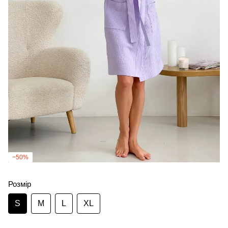
−50%
Розмір
S
M
L
XL