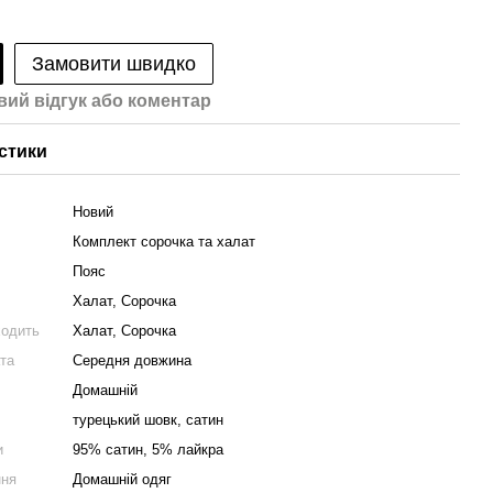
Замовити швидко
вий відгук або коментар
стики
Новий
Комплект сорочка та халат
Пояс
Халат, Сорочка
ходить
Халат, Сорочка
та
Середня довжина
Домашній
турецький шовк, сатин
и
95% сатин, 5% лайкра
ння
Домашній одяг