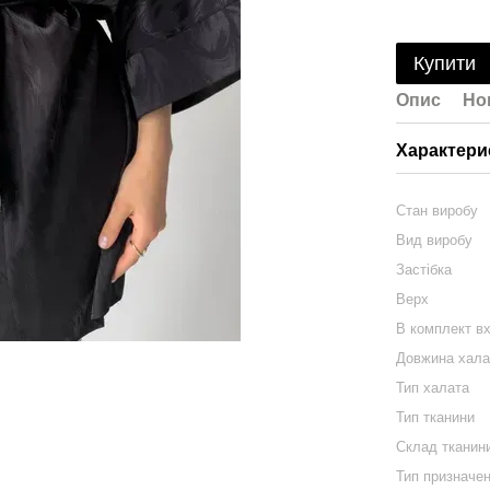
Купити
Опис
Но
Характери
Стан виробу
Вид виробу
Застібка
Верх
В комплект в
Довжина хала
Тип халата
Тип тканини
Склад тканин
Тип призначе