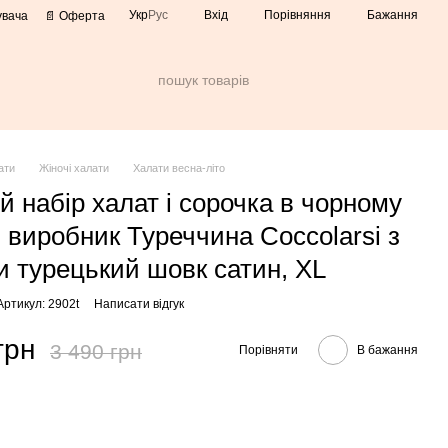
Порівняння
Укр
Рус
Вхід
Бажання
увача
📄 Оферта
ати
Жіночі халати
Халати весна-літо
й набір халат і сорочка в чорному
і виробник Туреччина Coccolarsi з
и турецький шовк сатин, XL
Артикул: 2902t
Написати відгук
грн
3 490 грн
Порівняти
В бажання