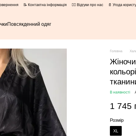
повернення
📝 Контактна інформація
👍🏻 Відгуки про нас
📄 Угода корист
очки
Повсякденний одяг
Головна
Хал
Жіночи
кольор
тканин
В наявності
1 745 
Розмір
XL