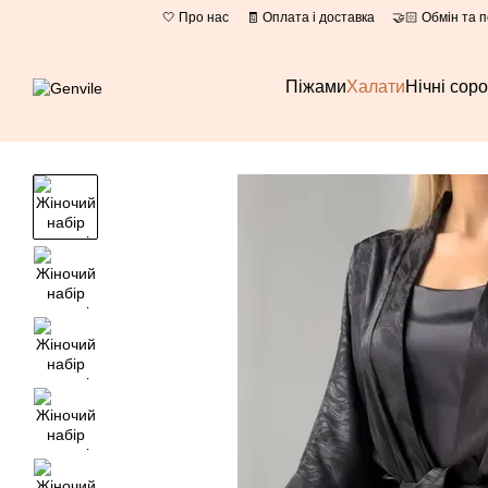
Перейти до основного контенту
🤍 Про нас
🧾 Оплата і доставка
🤝🏻 Обмін та 
Піжами
Халати
Нічні сор