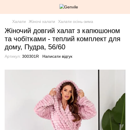
Халати
Жіночі халати
Халати осінь-зима
Жіночий довгий халат з капюшоном
та чобітками - теплий комплект для
дому, Пудра, 56/60
Артикул:
300301R
Написати відгук