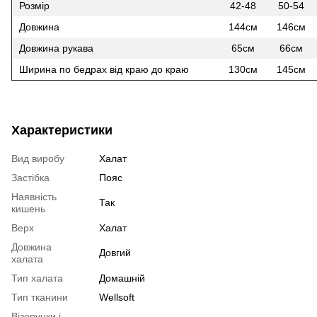
Розмір
42-48
50-54
Довжина
144см
146см
Довжина рукава
65см
66см
Ширина по бедрах від краю до краю
130см
145см
Характеристики
Вид виробу
Халат
Застібка
Пояс
Наявність
Так
кишень
Верх
Халат
Довжина
Довгий
халата
Тип халата
Домашній
Тип тканини
Wellsoft
Візерунки і