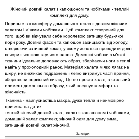
Жіночий довгий халат з капюшоном та чобітками - теплий
комплект для дому.
Пориньте в атмосферу домашнього тепла з довгим жіночим
халатом і м'якими чобітками. Цей комплект створений для
того, щоб ви відчували себе королевою затишку будь-якої
пори року. Довгий фасон та капюшон захищають від холоду,
створюючи затишний кокон, у якому хочеться проводити довгі
вечори з чашкою гарячого напою. Домашні чобітки з м'якої
тканини ідеально доповнюють образ, зберігаючи ноги в теплі
навіть у прохолодний ранок. Матеріал халата м'яко лягає на
шкіру, не викликає подразнень і легко витримує часті прання,
зберігаючи первісний вигляд. Це не просто халат, а стильний
елемент домашнього образу, який поєднує комфорт та
жіночність.
Тканина - найпухнастіша махра, дуже тепла и неймовірно
приємна на дотик
теплий жіночий довгий халат, халат з капюшоном і чобітками,
домашній халат комплект, жіночий одяг для дому зима,
затишний довгий халат жіночий.
Заміри