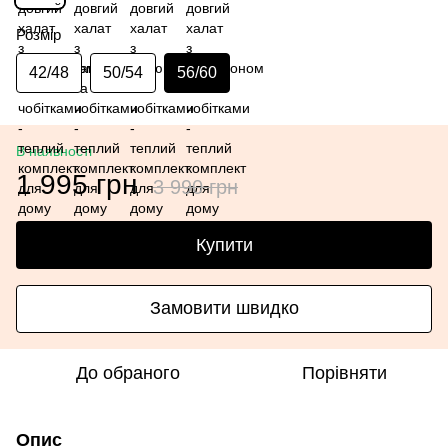
Розмір
42/48
50/54
56/60
В наявності
1 995 грн
3 990 грн
Купити
Замовити швидко
До обраного
Порівняти
Опис