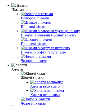
Піжами
Велюрові піжами
Шовкові піжами
Піжами з бавовни мусліну і льону
Плюшеві піжами
Піжами з софту та штапелю
Чоловічі піжами
Халати
Жіночі халати
Халати весна-літо
Халати осінь-зима
Чоловічі халати