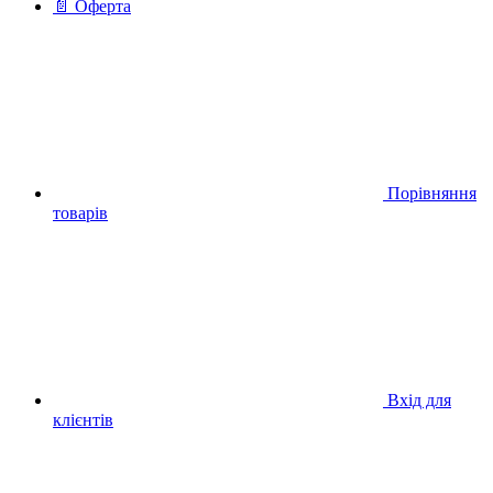
📄 Оферта
Порівняння
товарів
Вхід для
клієнтів