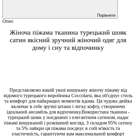
Порівняти
Опис
Жіноча піжама тканина турецький шовк
сатин якісний зручний жіночий одяг для
дому і сну та відпочинку
Представляємо вашій увазі вишукану жіночу піжаму від
відомого турецького виробника Coccolarsi, яка об'єднує стиль
та комфорт для найкращих моментів вдома. Ця чудова двійка
включає в себе зручні штани і легку кофту, створюючи
ідеальний ансамбль для відпочинку.Використана тканина -
турецький шовк у поєднанні з елегантним сатином, надає
піжамі вишуканий і розкішний вигляд. З складом 95% сатину
та 5% лайкри ця піжама поєднує в собі м'якість та
еластичність, гарантуючи вам максимальний комфорт