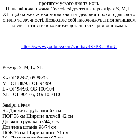
протягом усього дня та ночі.
Наша жіноча піжама Coccolarsi доступна в розмірах S, M, L,
XL, щоб кожна жінка могла знайти ідеальний розмір для свого
стилю та зручності. Дозвольте собі насолоджуватися затишком
та елегантністю в кожному деталі цієї чарівної піжами.
https://www.youtube.com/shorts/v3S7PRa1BmU
Розмір: S, M, L, XL
S - ОГ 82/87, 05 88/93
М - ОГ 88/93, ОБ 94/99
L - ОГ 94/98, ОБ 100/104
XL - ОГ 99/105, ОБ 105/110
Заміри піжам
S - Довжина рубашки 67 см
ПОГ 56 см Ширина плечей 42 см
Довжина рукава 57/44,5 см
Довжина штанів 96/74 см
ПОБ 56 см Ширина ноги 31 см