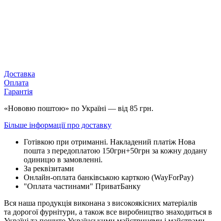
Доставка
Оплата
Гарантія
«Нововю поштою» по Україні — від 85 грн.
Більше інформації про доставку
Готівкою при отриманні. Накладений платіж Нова
пошта з передоплатою 150грн+50грн за кожну додану
одиницю в замовленні.
За реквізитами
Онлайн-оплата банківською карткою (WayForPay)
"Оплата частинами" ПриватБанку
Вся наша продукція виконана з високоякісних матеріалів
та дорогої фурнітури, а також все виробництво знаходиться в
Україні та пошито Українськими майстринями і майстрами.