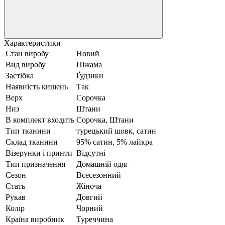
Характеристики
Стан виробу
Новий
Вид виробу
Піжама
Застібка
Ґудзики
Наявність кишень
Так
Верх
Сорочка
Низ
Штани
В комплект входить
Сорочка, Штани
Тип тканини
турецький шовк, сатин
Склад тканини
95% сатин, 5% лайкра
Візерунки і принти
Відсутні
Тип призначення
Домашній одяг
Сезон
Всесезонний
Стать
Жіноча
Рукав
Довгий
Колір
Чорний
Країна виробник
Туреччина