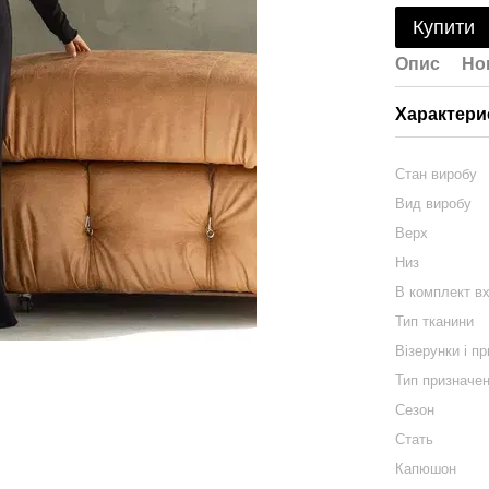
Купити
Опис
Но
Характери
Стан виробу
Вид виробу
Верх
Низ
В комплект в
Тип тканини
Візерунки і п
Тип призначе
Сезон
Стать
Капюшон