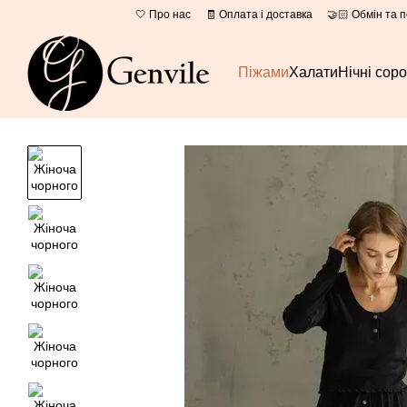
Перейти до основного контенту
🤍 Про нас
🧾 Оплата і доставка
🤝🏻 Обмін та 
Піжами
Халати
Нічні сор