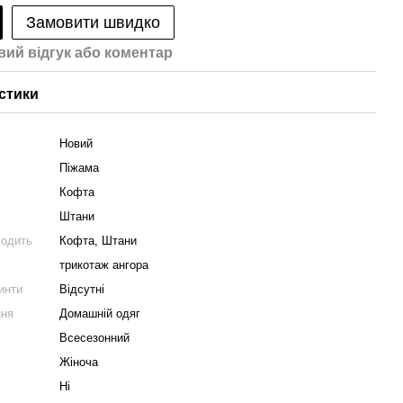
Замовити швидко
вий відгук або коментар
стики
Новий
Піжама
Кофта
Штани
ходить
Кофта, Штани
трикотаж ангора
ринти
Відсутні
ння
Домашній одяг
Всесезонний
Жіноча
Ні