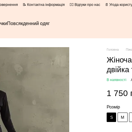
повернення
📝 Контактна інформація
👍🏻 Відгуки про нас
📄 Угода корист
очки
Повсякденний одяг
Головна
Піж
Жіноча
двійка
В наявності
1 750 
Розмір
S
M