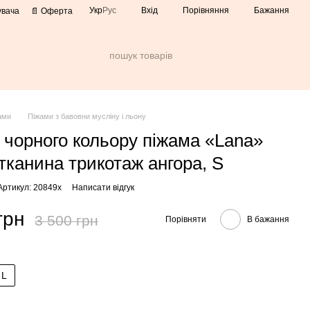
Порівняння
Укр
Рус
Вхід
Бажання
увача
📄 Оферта
ами
Піжами з бавовни мусліну і льону
 чорного кольору піжама «Lana»
 тканина трикотаж ангора, S
Артикул: 20849х
Написати відгук
грн
3 500 грн
Порівняти
В бажання
L