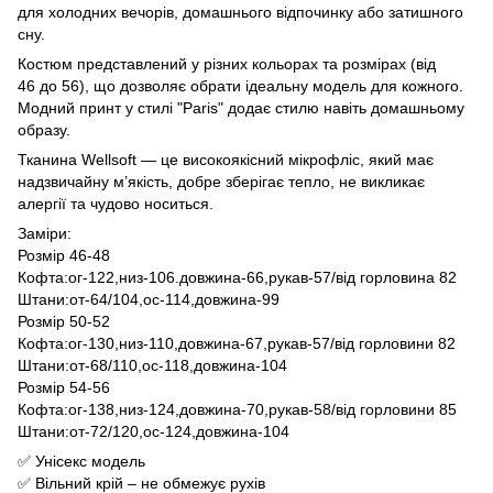
для холодних вечорів, домашнього відпочинку або затишного
сну.
Костюм представлений у різних кольорах та розмірах (від
46 до 56), що дозволяє обрати ідеальну модель для кожного.
Модний принт у стилі "Paris" додає стилю навіть домашньому
образу.
Тканина Wellsoft — це високоякісний мікрофліс, який має
надзвичайну м’якість, добре зберігає тепло, не викликає
алергії та чудово носиться.
Заміри:
Розмір 46-48
Кофта:ог-122,низ-106.довжина-66,рукав-57/від горловина 82
Штани:от-64/104,ос-114,довжина-99
Розмір 50-52
Кофта:ог-130,низ-110,довжина-67,рукав-57/від горловини 82
Штани:от-68/110,ос-118,довжина-104
Розмір 54-56
Кофта:ог-138,низ-124,довжина-70,рукав-58/від горловини 85
Штани:от-72/120,ос-124,довжина-104
✅ Унісекс модель
✅ Вільний крій – не обмежує рухів