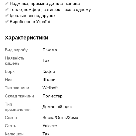
✅ Надм’яка, приємна до тіла тканина
✅ Тепло, комфорт, затишок – все в одному
✅ Ідеально як подарунок
✅ Вироблено в Україні
Характеристики
Вид виробу
Піжама
Наявність
Так
кишень
Верх
Кофта
Низ
Штани
Тип тканини
Wellsoft
Склад тканини
Поліестер
Тип
Домашній одяг
призначення
Сезон
Весна/Осінь/Зима
Стать
Унісекс
Капюшон
Так