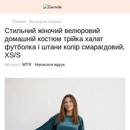
Піжами
Велюрові піжами
Стильний жіночий велюровий
домашній костюм трійка халат
футболка і штани колір смарагдовий,
XS/S
Артикул:
WTR
Написати відгук