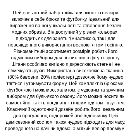
Цей елегантний набір трійка для жінок із велюру
включає в себе брюки та футболку, ідеальний для
вираження вашої унікальності та створення безлічі
модних образів. Він доступний у різних кольорах і
підходить як для занять гімнастикою, так і для
повсякденного використання весною, літом і осінню.
Різноманітний асортимент розмірів робить його
відмінним вибором для різних типів фігур і зросту.
Штани особливо вигідно підкреслюють стегна і не
обмежують рухів. Використана високоякісна тканина
(80% бавовни, 20% поліестер) дозволяє йому чудово
тягтися і утримувати форму. Цей комплект із брюками,
футболкою і можливо, халатом, є чудовим та зручним
вибором для будь-якого сезону. Його можна носити як
самостійно, так і в поєднанні з іншим одягом і взуттям.
Класичний однотонний дизайн робить його ідеальним
для прогулянок, подорожей або відпочинку. Цей
демісезонний костюм також чудово підходить для часу,
проведеного на дачі чи вдома, а м'який велюр преміум-