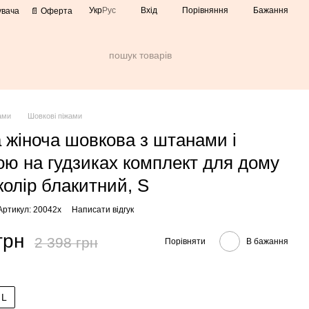
Порівняння
Укр
Рус
Вхід
Бажання
увача
📄 Оферта
ами
Шовкові піжами
 жіноча шовкова з штанами і
ою на гудзиках комплект для дому
колір блакитний, S
Артикул: 20042x
Написати відгук
грн
2 398 грн
Порівняти
В бажання
L