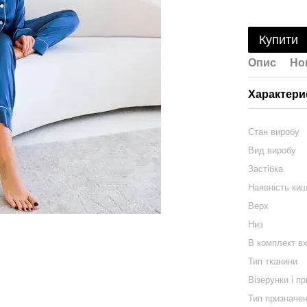
Купити
Опис
Но
Характери
Стан виробу
Вид виробу
Застібка
Наявність ки
Верх
Низ
В комплект в
Тип тканини
Візерунки і п
Тип призначе