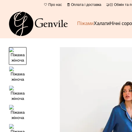
Перейти до основного контенту
🤍 Про нас
🧾 Оплата і доставка
🤝🏻 Обмін та 
Піжами
Халати
Нічні сор