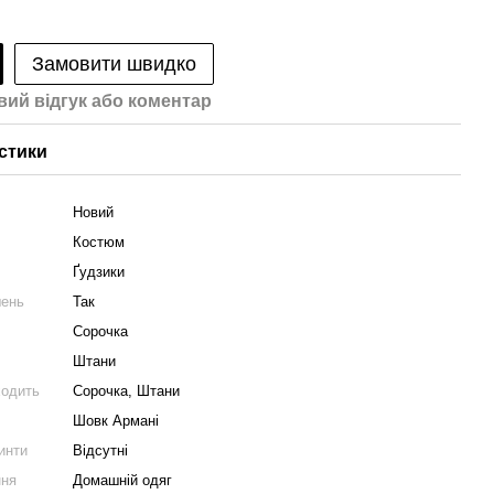
Замовити швидко
вий відгук або коментар
стики
Новий
Костюм
Ґудзики
шень
Так
Сорочка
Штани
ходить
Сорочка, Штани
Шовк Армані
ринти
Відсутні
ння
Домашній одяг