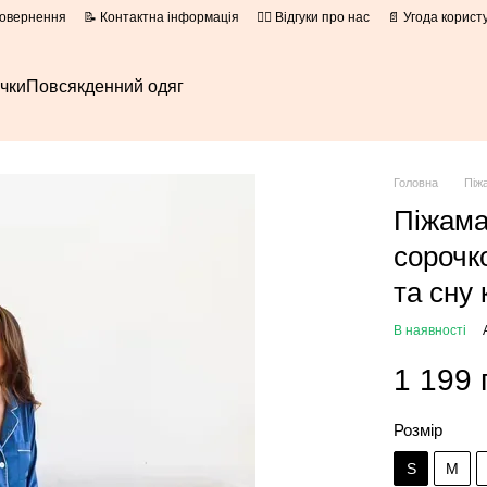
повернення
📝 Контактна інформація
👍🏻 Відгуки про нас
📄 Угода корист
очки
Повсякденний одяг
Головна
Піж
Піжама
сорочк
та сну 
В наявності
1 199 
Розмір
S
M