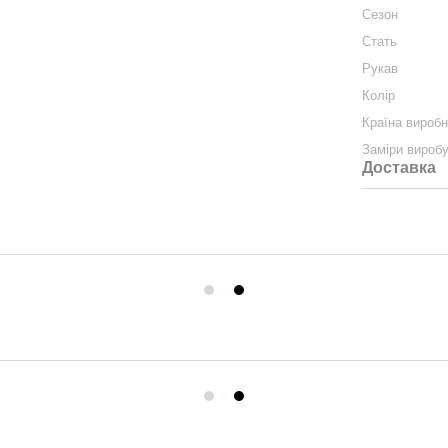
Сезон
Стать
Рукав
Колір
Країна вироб
Заміри вироб
Доставка