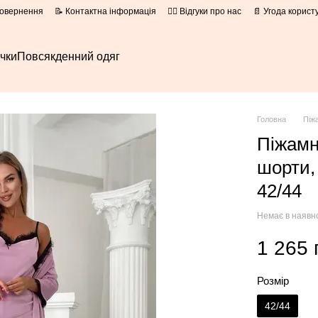
повернення
📝 Контактна інформація
👍🏻 Відгуки про нас
📄 Угода корист
очки
Повсякденний одяг
Головна
Піж
Піжамн
шорти,
42/44
Немає в наявн
1 265 
Розмір
42/44