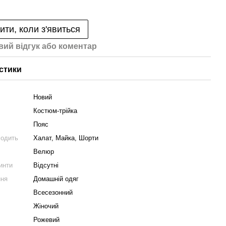
ити, коли з'явиться
вий відгук або коментар
стики
Новий
Костюм-трійка
Пояс
ходить
Халат, Майка, Шорти
Велюр
ринти
Відсутні
ння
Домашній одяг
Всесезонний
Жіночий
Рожевий