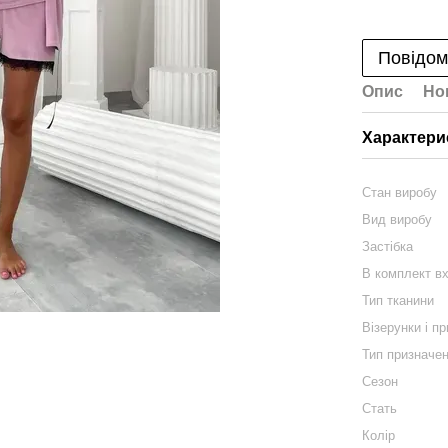
Повідом
Опис
Но
Характери
Стан виробу
Вид виробу
Застібка
В комплект в
Тип тканини
Візерунки і п
Тип призначе
Сезон
Стать
Колір