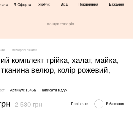
Порівняння
Укр
Рус
Вхід
Бажання
увача
📄 Оферта
ами
Велюрові піжами
ий комплект трійка, халат, майка,
 тканина велюр, колір рожевий,
ості
Артикул: 1546а
Написати відгук
грн
2 530 грн
Порівняти
В бажання