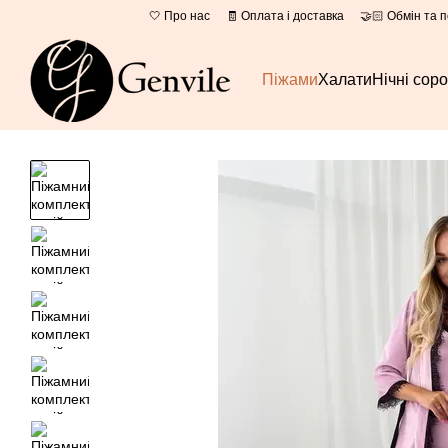
Перейти до основного контенту
🤍 Про нас
🧾 Оплата і доставка
🤝🏻 Обмін та 
Піжами
Халати
Нічні сор