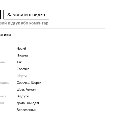
Замовити швидко
вий відгук або коментар
стики
Новий
Піжама
шень
Так
Сорочка
Шорти
ходить
Сорочка, Шорти
Шовк Армані
ринти
Відсутні
ння
Домашній одяг
Всесезонний