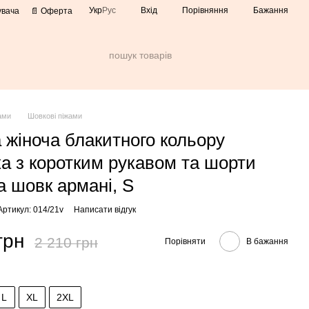
Порівняння
Укр
Рус
Вхід
Бажання
увача
📄 Оферта
ами
Шовкові піжами
 жіноча блакитного кольору
а з коротким рукавом та шорти
а шовк армані, S
Артикул: 014/21v
Написати відгук
грн
2 210 грн
Порівняти
В бажання
L
XL
2XL