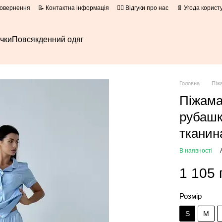
повернення
📝 Контактна інформація
👍🏻 Відгуки про нас
📄 Угода корист
очки
Повсякденний одяг
Головна
Піж
Піжама
рубашк
тканин
В наявності
1 105 
Розмір
S
M