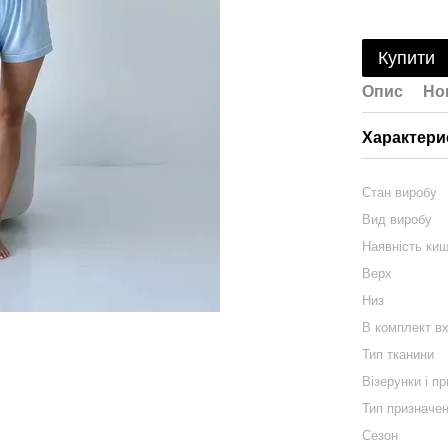
Купити
Опис
Но
Характери
Стан виробу
Вид виробу
Наявність ки
Верх
Низ
В комплект в
Тип тканини
Візерунки і п
Тип призначе
Сезон