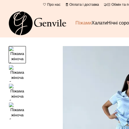
Перейти до основного контенту
🤍 Про нас
🧾 Оплата і доставка
🤝🏻 Обмін та 
Піжами
Халати
Нічні сор