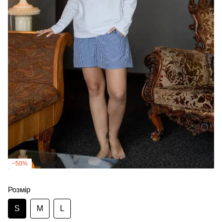
−50%
Розмір
S
M
L