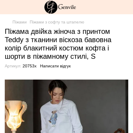
Піжами
Піжами з софту та штапелю
Піжама двійка жіноча з принтом
Teddy з тканини віскоза бавовна
колір блакитний костюм кофта і
шорти в піжамному стилі, S
Артикул:
20753х
Написати відгук