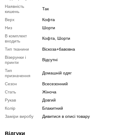
Наявність
Так
кишень
Верх
Кофта
Низ
Шорти
В комплект
Кофта, Шорти
входить
Тип тканини
Віскоза+бавовна
Візерунки і
Відсутні
принти
Тип
Домашній одяг
призначення
Сезон
Всесезонний
Стать
Жіноча
Рукав
Довгий
Колір
Блакитний
Заміри виробу
Дивитися в описі товару
Відгуки