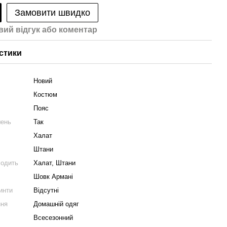
Замовити швидко
вий відгук або коментар
стики
Новий
Костюм
Пояс
шень
Так
Халат
Штани
ходить
Халат, Штани
Шовк Армані
ринти
Відсутні
ння
Домашній одяг
Всесезонний