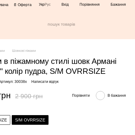
Порівняння
Укр
Рус
Вхід
Бажання
увача
📄 Оферта
ами
Шовкові піжами
 в піжамному стилі шовк Армані
le" колір пудра, S/M OVRRSIZE
Артикул: 30038х
Написати відгук
грн
2 900 грн
Порівняти
В бажання
IZE
S/M OVRRSIZE