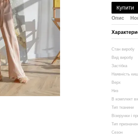
Купити
Опис
Но
Характери
Стан виробу
Вид виробу
Застібка
Наявність ки
Верх
Низ
В комплект в
Тип тканини
Візерунки і п
Тип призначе
Сезон