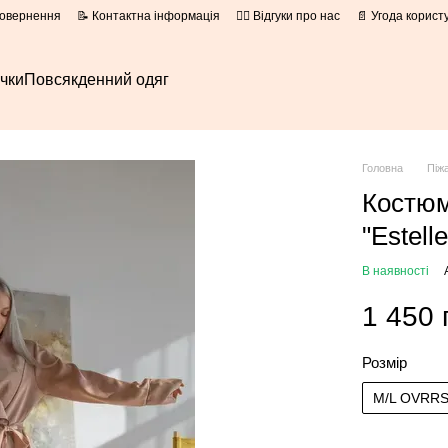
повернення
📝 Контактна інформація
👍🏻 Відгуки про нас
📄 Угода корист
очки
Повсякденний одяг
Головна
Піж
Костюм
"Estel
В наявності
1 450 
Розмір
M/L OVRRS