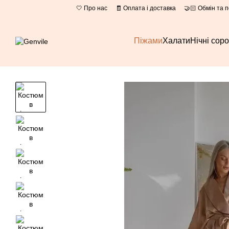
Перейти до основного контенту
🤍 Про нас
🧾 Оплата і доставка
🤝🏻 Обмін та 
Піжами
Халати
Нічні сор