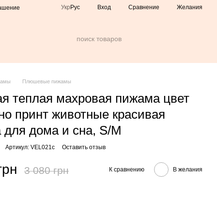
Сравнение
Укр
Рус
Вход
Желания
лашение
жамы
Плюшевые пижамы
я теплая махровая пижама цвет
но принт животные красивая
 для дома и сна, S/M
Артикул: VEL021с
Оставить отзыв
грн
3 080 грн
К сравнению
В желания