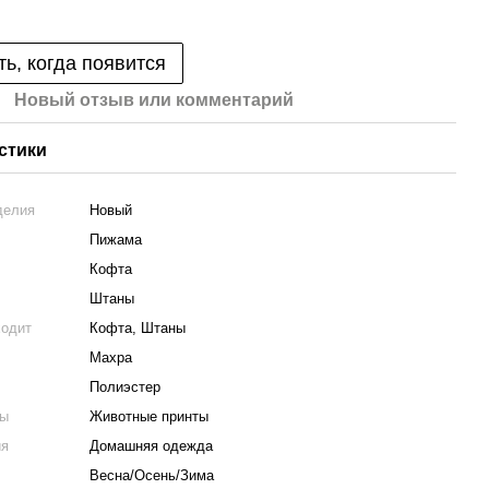
ь, когда появится
Новый отзыв или комментарий
стики
делия
Новый
Пижама
Кофта
Штаны
ходит
Кофта, Штаны
Махра
Полиэстер
ты
Животные принты
ия
Домашняя одежда
Весна/Осень/Зима