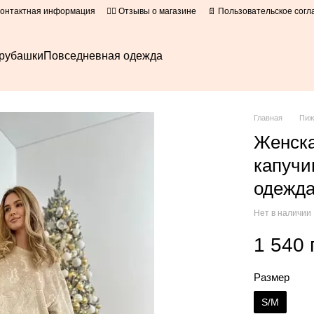
Контактная информация
👍🏻 Отзывы о магазине
📄 Пользовательское сог
рубашки
Повседневная одежда
Главная
Пи
Женска
капучи
одежда
Нет в наличии
1 540 
Размер
S/M