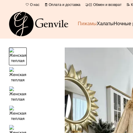
Перейти к основному контенту
🤍 О нас
🧾 Оплата и доставка
🤝🏻 Обмен и возврат
📝 
📄 Оферта
Пижамы
Халаты
Ночные 