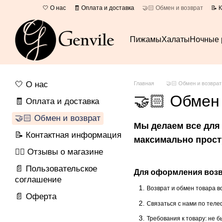
Перейти к основному контенту
🤍 О нас
🧾 Оплата и доставка
🤝🏻 Обмен и возврат
📝 
📄 Оферта
Пижамы
Халаты
Ночные 
🤍 О нас
Главная
🤝🏻 Обмен и возврат
🤝🏻 Обмен
🧾 Оплата и доставка
🤝🏻 Обмен и возврат
Мы делаем все для
📝 Контактная информация
максимально прост
👍🏻 Отзывы о магазине
📄 Пользовательское
Для оформления возв
соглашение
Возврат и обмен товара в
📄 Оферта
Связаться с нами по теле
Требования к товару: не 