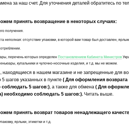
замена за наш счет. Для уточнения деталей обратитесь по т
можем принять возвращение в некоторых случаях:
его получения.
а неполная: отсутствие упаковки, в которой вам товар был доставлен, ярлыков
потреблении.
вары, перечень которых определен
Постановлением Кабинета Министров
Укра
еньюары, купальники и чулочно-носочные изделия, и т.д. мы не можем.
, находящиеся в нашем магазине и не запрещенные для в
 5 шагов указанных в пункте
( Для оформления возврата
 соблюдать 5 шагов:)
, а также для обмена
( Для оформле
) необходимо соблюдать 5 шагов:).
Читать выше.
можем принять возврат товаров ненадлежащего качеств
ковку, ярлыки, этикетки и т.д.