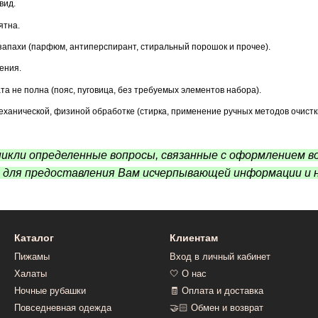
вид.
ятна.
запахи (парфюм, антиперспирант, стиральный порошок и прочее).
ения.
та не полна (пояс, пуговица, без требуемых элементов набора).
еханической, физиной обработке (стирка, применение ручных методов очистк
никли определенные вопросы, связанные с оформлением во
е для предоставления Вам исчерпывающей информации и
Каталог
Клиентам
Пижамы
Вход в личный кабинет
Халаты
🤍 О нас
Ночные рубашки
🧾 Оплата и доставка
Повседневная одежда
🤝🏻 Обмен и возврат