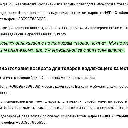
а фабричная упаковка, сохранены все ярлыки и заводская маркировка, товар 
 отделение «Новая почта» по следующим реквизитам: адресат «ФЛП»
Стебел
+380967886636
, телефон
.
 возвращения на наше отделение «Новая почта», мы проверяем его на соот
ваши денежные средства на вашу карту.
сылку оплачиваете по тарифам «Новая почта». Мы не мо
ым платежом», или с «пересылкой за счет получателя».
на (Условия возврата для товаров надлежащего качест
озможен в течение 14 дней после получения покупателем.
+380967886636
фону (
), указать какой товар Вы хотите обменять, количест
прочее.
был использован и не имеет следов использования потребителем; потертостей,
а фабричная упаковка, сохранены все ярлыки и заводская маркировка, товар 
 отделение «Новая почта» по следующим реквизитам: адресат «ФЛП»
Стебел
+380967886636
, телефон
.