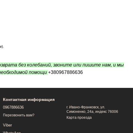
и).
зврата без колебаний, звоните или пишите нам, и мы
 необходимой помощи
+380967886636
Контактная информация
0967886636
г. Ивано-Франковск, ул.
Симоненко, 24а, индекс 76006
Перезвонить вам?
Карта проезда
Viber