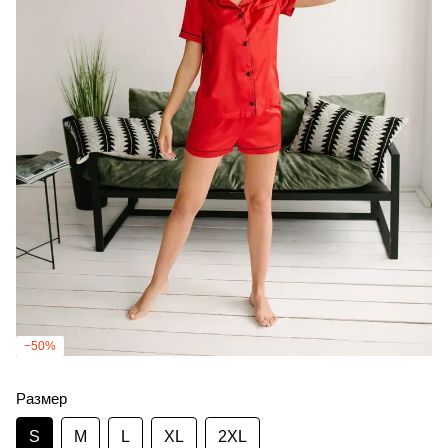
−50%
Размер
S
M
L
XL
2XL