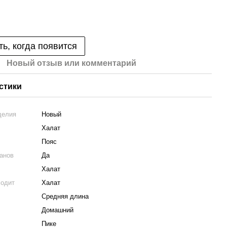
ь, когда появится
Новый отзыв или комментарий
стики
делия
Новый
Халат
Пояс
анов
Да
Халат
ходит
Халат
Средняя длина
Домашний
Пике