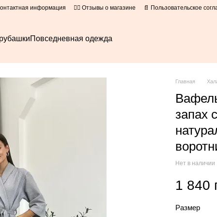
Контактная информация
👍🏻 Отзывы о магазине
📄 Пользовательское сог
рубашки
Повседневная одежда
Главная
Хал
Вафель
запах 
натура
воротн
Нет в наличии
1 840 
Размер