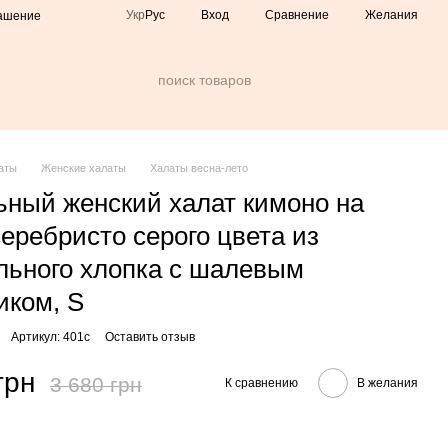
Сравнение
Укр
Рус
Вход
Желания
лашение
аты
Женские халаты
Халаты весна-лето
ный женский халат кимоно на
серебристо серого цвета из
льного хлопка с шалевым
иком, S
Артикул: 401c
Оставить отзыв
грн
3 680 грн
К сравнению
В желания