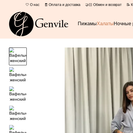
Перейти к основному контенту
🤍 О нас
🧾 Оплата и доставка
🤝🏻 Обмен и возврат
📝 
📄 Оферта
Пижамы
Халаты
Ночные 