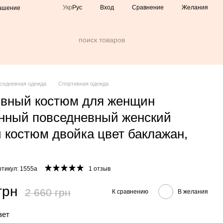
Сравнение
Укр
Рус
Вход
Желания
лашение
седневная одежда
Спортивная одежда
вный костюм для женщин
нный повседневный женский
 костюм двойка цвет баклажан,
ртикул: 1555а
1 отзыв
грн
2 660 грн
К сравнению
В желания
вет