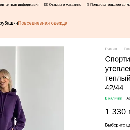
Контактная информация
👍🏻 Отзывы о магазине
📄 Пользовательское сог
рубашки
Повседневная одежда
Главная
Пов
Спорти
утепле
теплый
42/44
В наличии
А
1 330 
Выберите ц