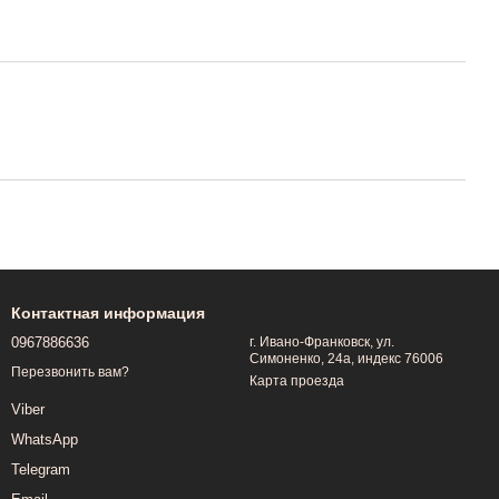
Контактная информация
0967886636
г. Ивано-Франковск, ул.
Симоненко, 24а, индекс 76006
Перезвонить вам?
Карта проезда
Viber
WhatsApp
Telegram