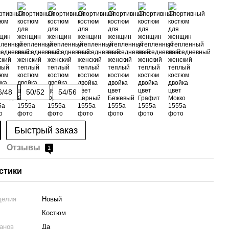
6/48
50/52
54/56
Быстрый заказ
Отзывы
1
стики
делия
Новый
Костюм
анов
Да