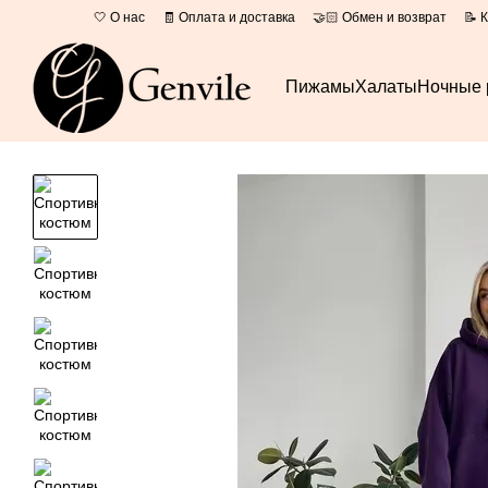
Перейти к основному контенту
🤍 О нас
🧾 Оплата и доставка
🤝🏻 Обмен и возврат
📝 
📄 Оферта
Пижамы
Халаты
Ночные 