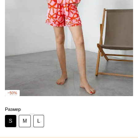
−50%
Размер
S
M
L