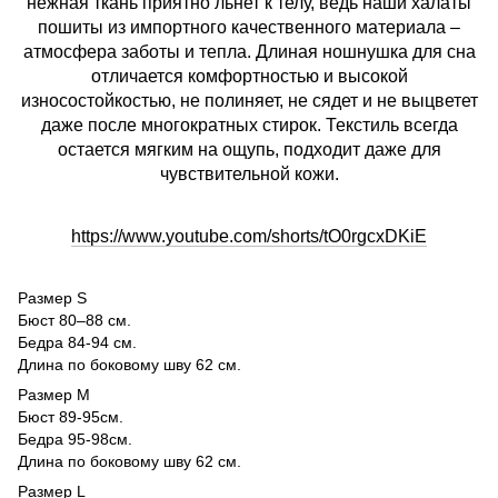
нежная ткань приятно льнет к телу, ведь наши халаты
пошиты из импортного качественного материала –
атмосфера заботы и тепла. Длиная ношнушка для сна
отличается комфортностью и высокой
износостойкостью, не полиняет, не сядет и не выцветет
даже после многократных стирок. Текстиль всегда
остается мягким на ощупь, подходит даже для
чувствительной кожи.
https://www.youtube.com/shorts/tO0rgcxDKiE
Размер S
Бюст 80–88 см.
Бедра 84-94 см.
Длина по боковому шву 62 см.
Размер M
Бюст 89-95см.
Бедра 95-98см.
Длина по боковому шву 62 см.
Размер L