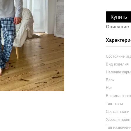
Купить
Описание
Характери
Состояние из
Вид изделия
Наличие карм
Верх
Низ
В комплект в
Тип ткани
Состав ткани
Узоры и прин
Тип назначен