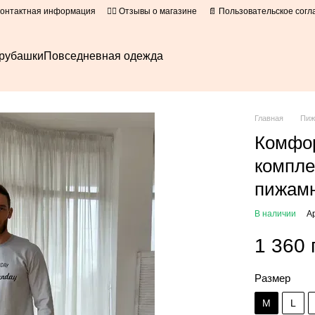
Контактная информация
👍🏻 Отзывы о магазине
📄 Пользовательское сог
рубашки
Повседневная одежда
Главная
Пи
Комфо
компле
пижамн
В наличии
А
1 360 
Размер
M
L