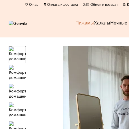
Перейти к основному контенту
🤍 О нас
🧾 Оплата и доставка
🤝🏻 Обмен и возврат
📝 
📄 Оферта
Пижамы
Халаты
Ночные 