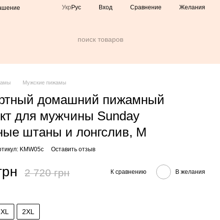
Сравнение
Укр
Рус
Вход
Желания
лашение
жамы
Мужские пижамы
ртный домашний пижамный
кт для мужчины Sunday
ые штаны и лонгслив, M
ртикул: KMW05c
Оставить отзыв
грн
2 720 грн
К сравнению
В желания
XL
2XL