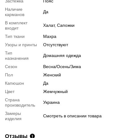
Застежка
Пояс
Наличие
Да
карманов
В комплект
Халат, Сапожки
входит
Тип ткани
Махра
Узоры и принты
Отсутствуют
Тип
Домашняя одежда
назначения
Сезон
Весна/Осень/Зима
Пол
Женский
Капюшон
Да
Цвет
Жемчужный
Страна
Украина
производитель
Замеры
Смотреть в описании товара
изделия
Отзывы
1