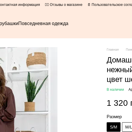
Контактная информация
👍🏻 Отзывы о магазине
📄 Пользовательское сог
рубашки
Повседневная одежда
Главная
Пи
Домаш
нежный
цвет ш
В наличии
А
1 320 
Размер
S/M
M/