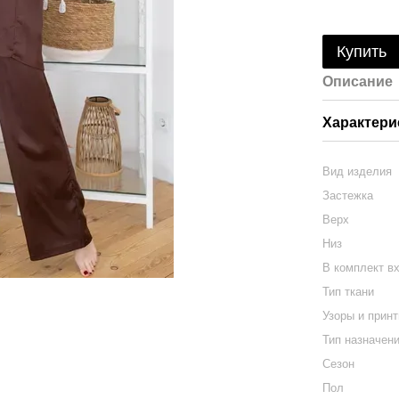
Купить
Описание
Характери
Вид изделия
Застежка
Верх
Низ
В комплект в
Тип ткани
Узоры и прин
Тип назначен
Сезон
Пол