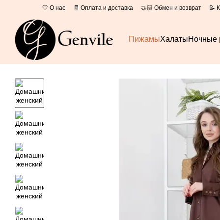
Перейти к основному контенту
🤍 О нас
🧾 Оплата и доставка
🤝🏻 Обмен и возврат
📝 
📄 Оферта
Пижамы
Халаты
Ночные 