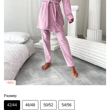
−50%
Размер
42/44
46/48
50/52
54/56