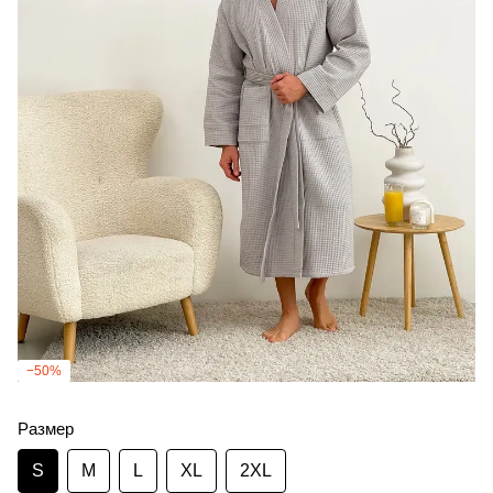
−50%
Размер
S
M
L
XL
2XL