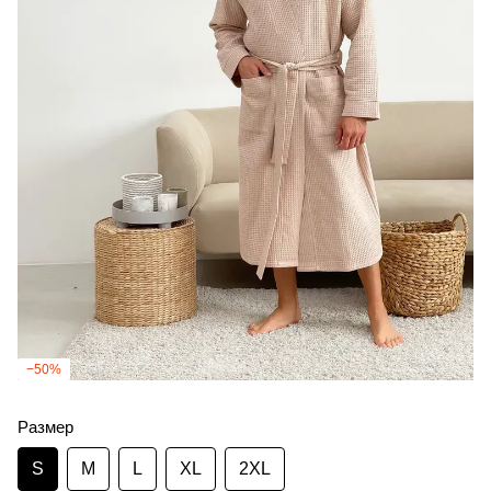
−50%
Размер
S
M
L
XL
2XL