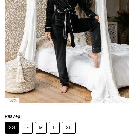
−50%
Размер
XS
S
M
L
XL