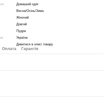
ння
Домашній одяг
Весна/Осінь/Зима
Жіночий
Довгий
Пудра
ник
Україна
у
Дивитися в описі товару
Оплата
Гарантія