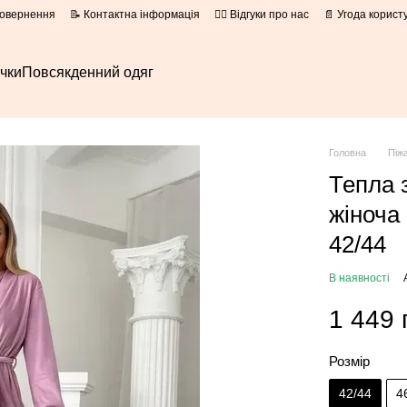
повернення
📝 Контактна інформація
👍🏻 Відгуки про нас
📄 Угода корист
очки
Повсякденний одяг
Головна
Піж
Тепла 
жіноча
42/44
В наявності
1 449 
Розмір
42/44
4