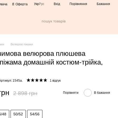
Порівняння
Укр
Рус
Вхід
Бажання
увача
📄 Оферта
ами
Велюрові піжами
зимова велюрова плюшева
 піжама домашній костюм-трійка,
Артикул: 1545а.
1 відгук
грн
2 898 грн
Порівняти
В бажання
6/48
50/52
54/56