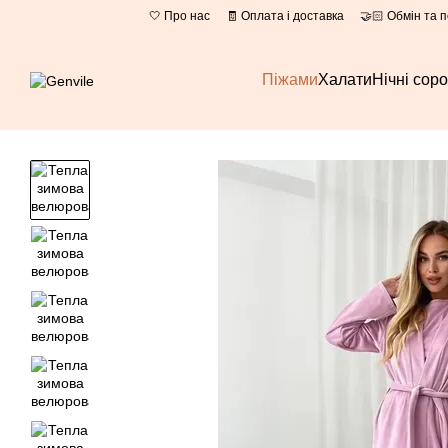
Перейти до основного контенту
🤍 Про нас
🧾 Оплата і доставка
🤝🏻 Обмін та 
Піжами
Халати
Нічні сор