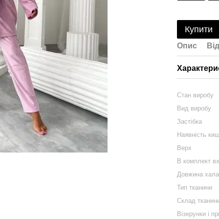
Купити
Опис
Ві
Характери
Стан виробу
Вид виробу
Застібка
Наявність ки
Верх
В комплект в
Довжина хала
Тип тканини
Склад тканин
Візерунки і п