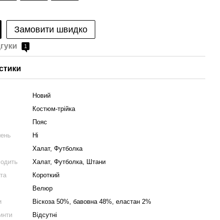
Замовити швидко
дгуки
1
стики
Новий
Костюм-трійка
Пояс
шень
Ні
Халат, Футболка
ходить
Халат, Футболка, Штани
та
Короткий
Велюр
и
Віскоза 50%, бавовна 48%, еластан 2%
ринти
Відсутні