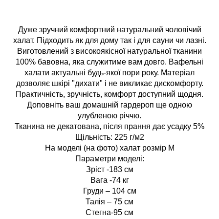
Дуже зручний комфортний натуральний чоловічий
халат. Підходить як для дому так і для сауни чи лазні.
Виготовлений з високоякісної натуральної тканини
100% бавовна, яка служитиме вам довго. Вафельні
халати актуальні будь-якої пори року. Матеріал
дозволяє шкірі "дихати" і не викликає дискомфорту.
Практичність, зручність, комфорт доступний щодня.
Доповніть ваш домашній гардероп ще одною
улубленою річчю.
Тканина не декатована, після прання дає усадку 5%
Щільність: 225 г/м2
На моделі (на фото) халат розмір M
Параметри моделі:
Зріст -183 см
Вага -74 кг
Груди – 104 см
Талія – 75 см
Стегна-95 см