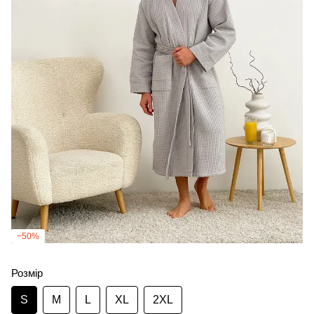
−50%
Розмір
S
M
L
XL
2XL