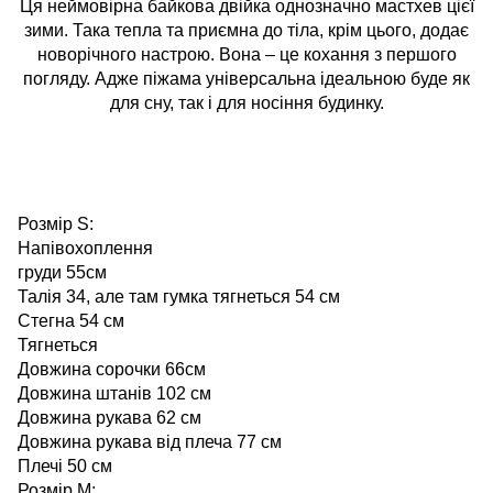
Ця неймовірна байкова двійка однозначно мастхев цієї
зими. Така тепла та приємна до тіла, крім цього, додає
новорічного настрою. Вона – це кохання з першого
погляду. Адже піжама універсальна ідеальною буде як
для сну, так і для носіння будинку.
Розмір S:
Напівохоплення
груди 55см
Талія 34, але там гумка тягнеться 54 см
Стегна 54 см
Тягнеться
Довжина сорочки 66см
Довжина штанів 102 см
Довжина рукава 62 см
Довжина рукава від плеча 77 см
Плечі 50 см
Розмір M: