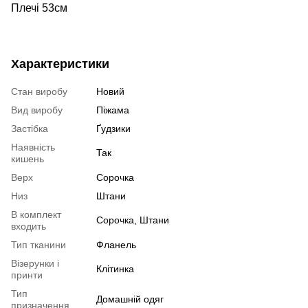
Плечі 53см
Характеристики
Стан виробу
Новий
Вид виробу
Піжама
Застібка
Ґудзики
Наявність
Так
кишень
Верх
Сорочка
Низ
Штани
В комплект
Сорочка, Штани
входить
Тип тканини
Фланель
Візерунки і
Клітинка
принти
Тип
Домашній одяг
призначення