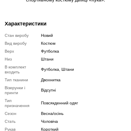
Характеристики
Стан виробу
Новий
Вид виробу
Костюм
Верх
Футболка
Низ
Штани
В комплект
Футболка, Штани
входить
Тип тканини
Двохнитка
Візерунки і
Відсутні
принти
Тип
Повсякденний одяг
призначення
Сезон
Весна/осінь
Стать
Чоловіча
Рукав
Короткий